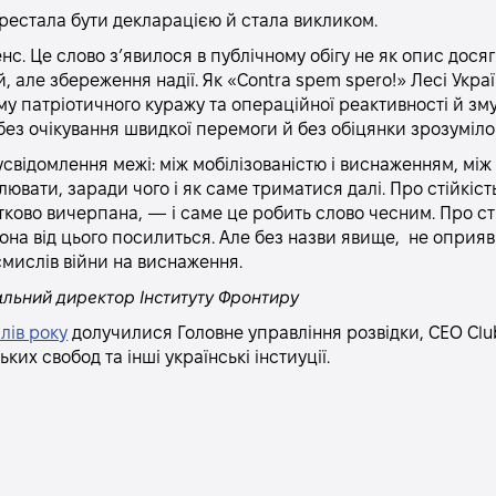
ерестала бути декларацією й стала викликом.
с. Це слово з’явилося в публічному обігу не як опис дося
й, але збереження надії. Як «Contra spem spero!» Лесі Укра
у патріотичного куражу та операційної реактивності й зм
без очікування швидкої перемоги й без обіцянки зрозумілог
усвідомлення межі: між мобілізованістю і виснаженням, мі
вати, заради чого і як саме триматися далі. Про стійкіст
тково вичерпана, — і саме це робить слово чесним. Про ст
она від цього посилиться. Але без назви явище, не оприявн
смислів війни на виснаження.
альний директор Інституту Фронтиру
лів року
долучилися Головне управління розвідки, CEO Clu
ких свобод та інші українські інстиуції.