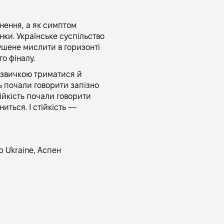
гнення, а як симптом
їнки. Українське суспільство
ушене мислити в горизонті
о фіналу.
ж звичкою триматися й
ь почали говорити запізно
ійкість почали говорити
иться. І стійкість —
b Ukraine, Аспен