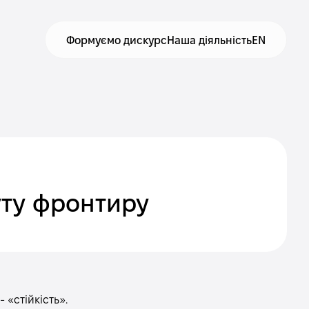
Формуємо дискурс
Наша діяльність
EN
туту фронтиру
- «стійкість».