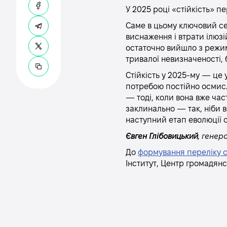
У 2025 році «стійкість» п
Саме в цьому ключовий сен
виснаження і втрати ілюзі
остаточно вийшло з режим
тривалої невизначеності, 
Стійкість у 2025-му — це 
потребою постійно осмислю
— тоді, коли вона вже час
заклинально — так, ніби в
наступний етап еволюції 
Євген Глібовицький
, генер
До
формування переліку с
Інститут, Центр громадянсь