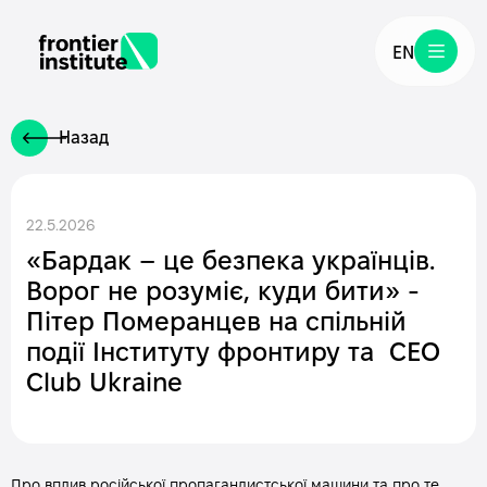
EN
Назад
22.5.2026
«Бардак – це безпека українців.
Ворог не розуміє, куди бити» -
Пітер Померанцев на спільній
події Інституту фронтиру та СЕО
Club Ukraine
Про вплив російської пропагандистської машини та про те,