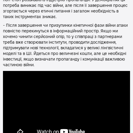
нон-стоп розвивають індустрію пропаганди. У демократіях ця
потреба виникає під час війни, але після її завершення процес
згортається через етичні питання і загалом необхідність в
таких інструментах зникає.
- Після завершення чи призупинки кінетичної фази війни атаки
повністю перекинуться в інформаційний простір. Якщо ми
хочемо чинити серйозний опір, то у співпраці з партнерами
треба вже створювати інститути, проводити дослідження,
підтримувати нові технології, вкладатися у великі лінгвістичні
моделі та в ШІ. Йдеться про величезні кошти, але це необхідні
інвестиції, якщо визначати пропаганду і комунікації важливою
частиною війни.