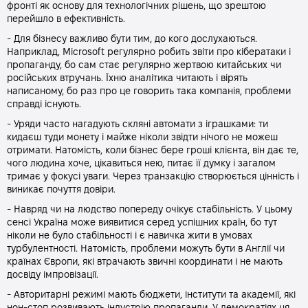
фронті як основу для технологічних рішень, що зрештою
перейшло в ефективність.
- Для бізнесу важливо бути тим, до кого дослухаються.
Наприклад, Microsoft регулярно робить звіти про кібератаки і
пропаганду, бо сам стає регулярно жертвою китайських чи
російських втручань. Їхню аналітика читають і вірять
написаному, бо раз про це говорить така компанія, проблеми
справді існують.
- Уряди часто нагадують скляні автомати з іграшками: ти
кидаєш туди монету і майже ніколи звідти нічого не можеш
отримати. Натомість, коли бізнес бере гроші клієнта, він дає те,
чого людина хоче, цікавиться нею, питає її думку і загалом
тримає у фокусі уваги. Через транзакцію створюється цінність і
виникає почуття довіри.
- Навряд чи на людство попереду очікує стабільність. У цьому
сенсі Україна може виявитися серед успішних країн, бо тут
ніколи не було стабільності і є навичка жити в умовах
турбулентності. Натомість, проблеми можуть бути в Англії чи
країнах Європи, які втрачають звичні координати і не мають
досвіду імпровізації.
- Авторитарні режимі мають бюджети, інститути та академії, які