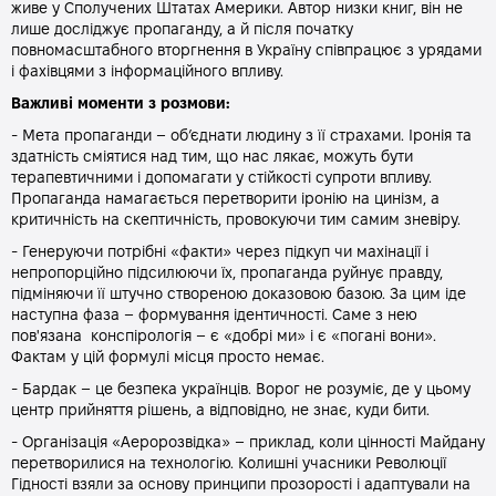
живе у Сполучених Штатах Америки. Автор низки книг, він не
лише досліджує пропаганду, а й після початку
повномасштабного вторгнення в Україну співпрацює з урядами
і фахівцями з інформаційного впливу.
Важливі моменти з розмови:
- Мета пропаганди – об’єднати людину з її страхами. Іронія та
здатність сміятися над тим, що нас лякає, можуть бути
терапевтичними і допомагати у стійкості супроти впливу.
Пропаганда намагається перетворити іронію на цинізм, а
критичність на скептичність, провокуючи тим самим зневіру.
- Генеруючи потрібні «факти» через підкуп чи махінації і
непропорційно підсилюючи їх, пропаганда руйнує правду,
підміняючи її штучно створеною доказовою базою. За цим іде
наступна фаза – формування ідентичності. Саме з нею
пов'язана конспірологія – є «добрі ми» і є «погані вони».
Фактам у цій формулі місця просто немає.
- Бардак – це безпека українців. Ворог не розуміє, де у цьому
центр прийняття рішень, а відповідно, не знає, куди бити.
- Організація «Аеророзвідка» – приклад, коли цінності Майдану
перетворилися на технологію. Колишні учасники Революції
Гідності взяли за основу принципи прозорості і адаптували на